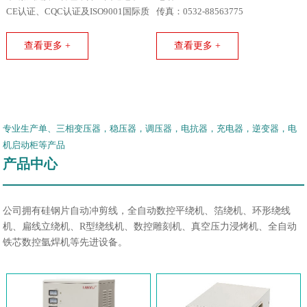
CE认证、CQC认证及ISO9001国际质
传真：0532-88563775
量体系认证。
查看更多 +
查看更多 +
专业生产单、三相变压器，稳压器，调压器，电抗器，充电器，逆变器，电
机启动柜等产品
产品中心
公司拥有硅钢片自动冲剪线，全自动数控平绕机、箔绕机、环形绕线
机、扁线立绕机、R型绕线机、数控雕刻机、真空压力浸烤机、全自动
铁芯数控氩焊机等先进设备。