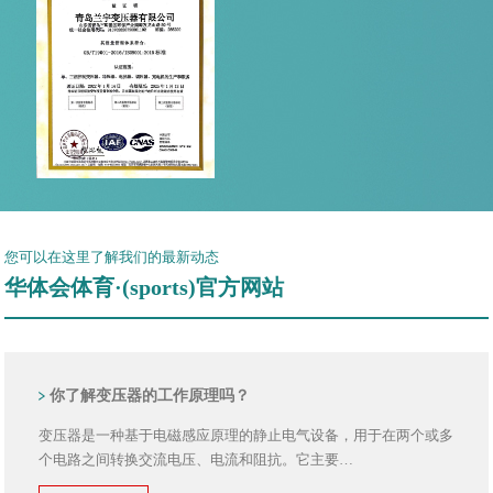
您可以在这里了解我们的最新动态
华体会体育·(sports)官方网站
你了解变压器的工作原理吗？
变压器是一种基于电磁感应原理的静止电气设备，用于在两个或多
个电路之间转换交流电压、电流和阻抗。它主要…