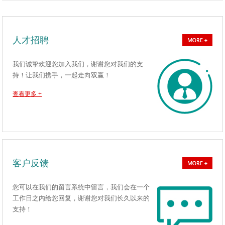
人才招聘
我们诚挚欢迎您加入我们，谢谢您对我们的支
持！让我们携手，一起走向双赢！
查看更多 +
客户反馈
您可以在我们的留言系统中留言，我们会在一个
工作日之内给您回复，谢谢您对我们长久以来的
支持！