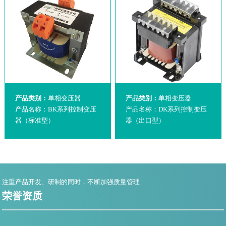
产品类别：
单相变压器
产品类别：
单相变压器
产品名称：BK系列控制变压
产品名称：DK系列控制变压
器（标准型）
器（出口型）
注重产品开发、研制的同时，不断加强质量管理
荣誉资质