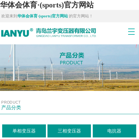
华体会体育·(sports)官方网站
欢迎来到
华体会体育·(sports)官方网站
的官方网站！
PRODUCT
产品分类
单相变压器
三相变压器
电抗器