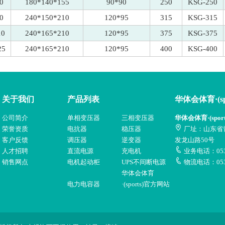
0
180*140*155
90*90
250
KSG-250
0
240*150*210
120*95
315
KSG-315
10
240*165*210
120*95
375
KSG-375
25
240*165*210
120*95
400
KSG-400
关于我们
产品列表
华体会体育·(sp
公司简介
单相变压器
三相变压器
华体会体育·(spor
荣誉资质
电抗器
稳压器
厂址：山东省
客户反馈
调压器
逆变器
发龙山路50号
人才招聘
直流电源
充电机
业务电话：0532
销售网点
电机起动柜
UPS不间断电源
物流电话：053
华体会体育
电力电容器
·(sports)官方网站