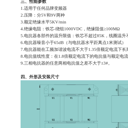
三、性能参数
1.适用于任何品牌变频器
2.压降：分5V和9V两种
3.额定绝缘水平5KV/min
4.绝缘电阻：铁芯-绕组1000VDC，绝缘阻值≥100MΩ
5.电抗器各部件的温升限值：铁芯不超过85K，线圈温升不
6.电抗器噪音小于65dB（与电抗器水平距离点1米测试）
7.电抗器能在工频加谐波电流不大于1.35倍额定电流下
8.电抗值线性度：在1.8倍额定电流下的电抗值与额定电流
9.三相电抗器的任意两相电抗值之差不大于±3#。
四、外形及安装尺寸