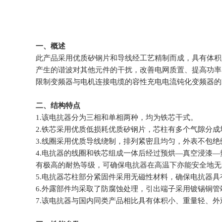
一、概述
此产品采用优质矽钢片和导线经工艺精制而成，具有体积
产生的谐波对其他元件的干扰，改善电网质置、提高功率
限制变频器与电机连接电缆的容性充电电流钝化变频器的
二、结构特点
1.该电抗器分为三相和单相两种，均为铁芯干式。
2.铁芯采用优质低损耗优质矽钢片，芯柱有多个气隙分
3.线圈采用优质导线绕制，排列紧密且均匀，外表不包
4.电抗器的线圈和铁芯组成一体后经过预烘—真空浸漆
有极高的耐热等级，可确保电抗器在高温下亦能安全地无
5.电抗器芯柱部分紧固件采用无磁性材料，确保电抗器
6.外露部件均采取了防腐蚀处理，引出端子采用镀锡铜管
7.该电抗器与国内同类产品相比具有体积小、重量轻、