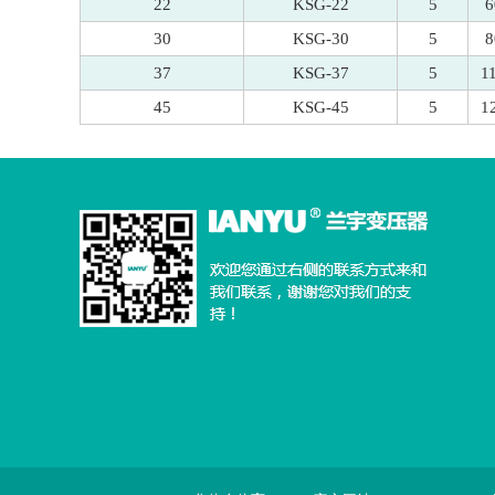
22
KSG-22
5
6
30
KSG-30
5
8
37
KSG-37
5
1
45
KSG-45
5
1