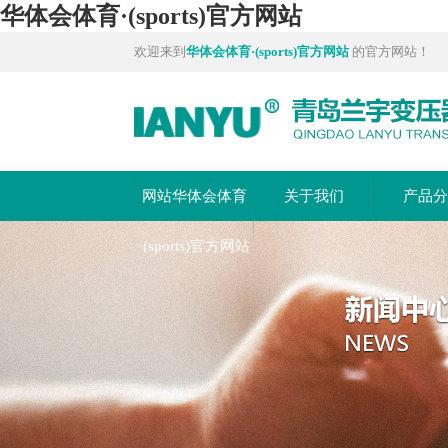
华体会体育·(sports)官方网站
欢迎来到
华体会体育·(sports)官方网站
的官方网站！
网站华体会体育
关于我们
产品
·(sports)官方网站