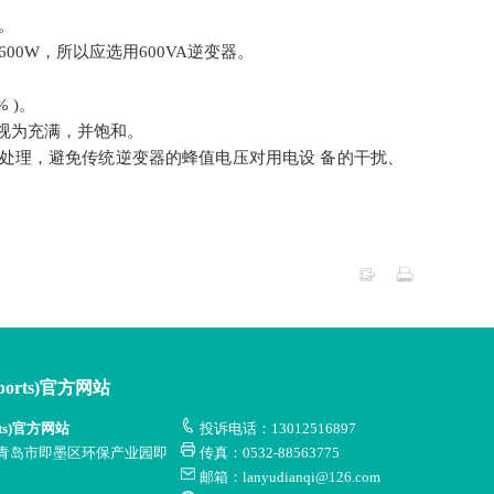
。
=600W，所以应选用600VA逆变器。
 )。
亮视为充满，并饱和。
处理，避免传统逆变器的蜂值电压对用电设 备的干扰、
orts)官方网站
ts)官方网站
投诉电话：13012516897
青岛市即墨区环保产业园即
传真：0532-88563775
邮箱：lanyudianqi@126.com