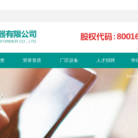
分类
荣誉资质
厂区设备
人才招聘
华
·(sp