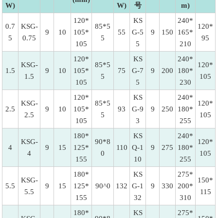
W)
W)
号
m)
120*
KS
240*
0.7
KSG-
85*5
120*
9
10
105*
55
G-5
9
150
165*
5
0.75
5
95
105
5
210
120*
KS
240*
KSG-
85*5
120*
1.5
9
10
105*
75
G-7
9
200
180*
1.5
5
105
105
5
230
120*
KS
240*
KSG-
85*5
120*
2.5
9
10
105*
93
G-9
9
250
180*
2.5
5
105
105
3
255
180*
KS
240*
KSG-
90*8
120*
4
9
15
125*
110
Q-1
9
275
180*
4
0
105
155
10
255
180*
KS
275*
KSG-
150*
5.5
9
15
125*
90^0
132
G-1
9
330
200*
5.5
115
155
32
310
180*
KS
275*