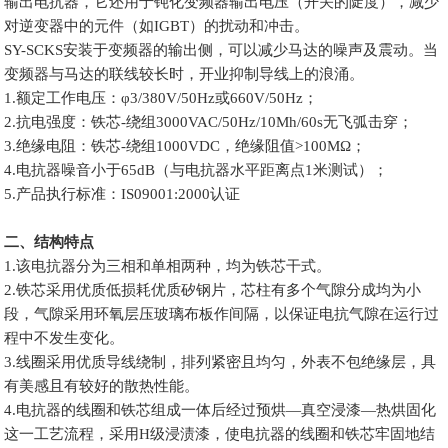
输出电抗器，它还用于钝化变频器输出电压（开关的陡度），减少
对逆变器中的元件（如IGBT）的扰动和冲击。
SY-SCKS安装于变频器的输出侧，可以减少马达的噪声及震动。当
变频器与马达的联线较长时，开业抑制导线上的浪涌。
1.额定工作电压：φ3/380V/50Hz或660V/50Hz；
2.抗电强度：铁芯-绕组3000VAC/50Hz/10Mh/60s无飞弧击穿；
3.绝缘电阻：铁芯-绕组1000VDC，绝缘阻值>100MΩ；
4.电抗器噪音小于65dB（与电抗器水平距离点1米测试）；
5.产品执行标准：IS09001:2000认证
二、结构特点
1.该电抗器分为三相和单相两种，均为铁芯干式。
2.铁芯采用优质低损耗优质矽钢片，芯柱有多个气隙分成均为小
段，气隙采用环氧层压玻璃布板作间隔，以保证电抗气隙在运行过
程中不发生变化。
3.线圈采用优质导线绕制，排列紧密且均匀，外表不包绝缘层，具
有美感且有较好的散热性能。
4.电抗器的线圈和铁芯组成一体后经过预烘—真空浸漆—热烘固化
这一工艺流程，采用H级浸渍漆，使电抗器的线圈和铁芯牢固地结