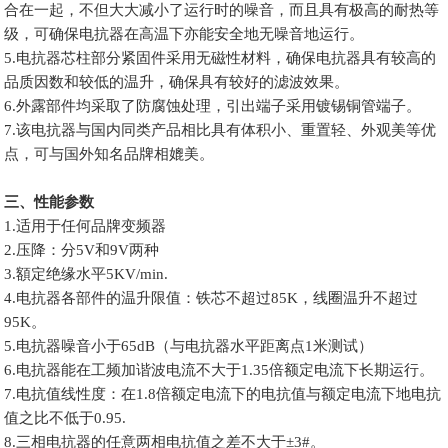
合在一起，不但大大减小了运行时的噪音，而且具有极高的耐热等
级，可确保电抗器在高温下亦能安全地无噪音地运行。
5.电抗器芯柱部分紧固件采用无磁性材料，确保电抗器具有较高的
品质因数和较低的温升，确保具有较好的滤波效果。
6.外露部件均采取了防腐蚀处理，引出端子采用镀锡铜管端子。
7.该电抗器与国内同类产品相比具有体积小、重置轻、外观美等优
点，可与国外知名品牌相媲美。
三、性能参数
1.适用于任何品牌变频器
2.压降：分5V和9V两种
3.額定绝缘水平5KV/min.
4.电抗器各部件的温升限值：铁芯不超过85K，线圈温升不超过
95K。
5.电抗器噪音小于65dB（与电抗器水平距离点1米测试）
6.电抗器能在工频加谐波电流不大于1.35倍额定电流下长期运行。
7.电抗值线性度：在1.8倍额定电流下的电抗值与额定电流下地电抗
值之比不低于0.95.
8.三相电抗器的任意两相电抗值之差不大于±3#。