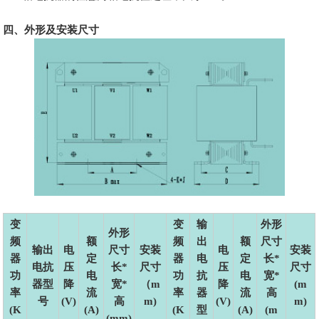
四、外形及安装尺寸
变
变
输
外形
外形
频
额
频
出
额
尺寸
输出
电
尺寸
安装
电
安装
器
定
器
电
定
长*
电抗
压
长*
尺寸
压
尺寸
功
电
功
抗
电
宽*
器型
降
宽*
（m
降
(m
率
流
率
器
流
高
号
(V)
高
m)
(V)
m)
(K
(A)
(K
型
(A)
(m
(mm)