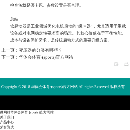
检查负载是否卡死、参数设置是否合理。
总结
软起动器是工业领域优化电机启动的
“
缓冲器
”
，尤其适用于重载
设备或对电网稳定性要求高的场景。其核心价值在于平衡性能、
成本与设备保护需求，是传统启动方式的重要升级方案。
上一页：变压器的分类有哪些？
下一页：华体会体育·(sports)官方网站
Copyright © 2018 华体会体育·(sports)官方网站 All rights Reserved 版权所有
未经许可不得使用、转载、摘编。
微网站华体会体育·(sports)官方网站
关于我们
产品中心
荣誉资质