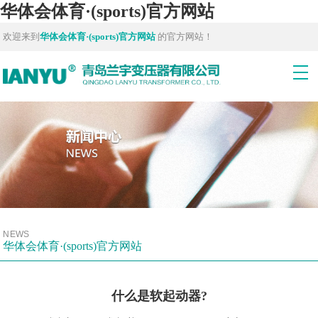
华体会体育·(sports)官方网站
欢迎来到
华体会体育·(sports)官方网站
的官方网站！
NEWS
华体会体育·(sports)官方网站
什么是软起动器?