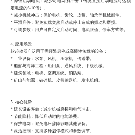
*
降低启动电流：减少对电网的冲击（传统直接启动电流可达额
定电流的
6-10
倍）。
*
减少机械冲击：保护电机、齿轮、皮带、轴承等机械部件。
*
平滑启停：避免负载突然启动或停止造成的振动和磨损。
*
可调参数：用户可自定义启动时间、电流限值、停车方式等。
4.
应用场景
软起动器广泛用于需频繁启停或高惯性负载的设备：
*
工业设备：水泵、风机、压缩机、传送带。
*
船舶与海洋工程：船用泵、通风系统、甲板机械。
*
建筑领域：电梯、空调系统、消防泵。
*
矿山与能源：破碎机、皮带输送机、发电机组。
5.
核心优势
*
延长设备寿命：减少机械磨损和电气冲击。
*
节能降耗：降低启动时的电能浪费。
*
保护电网：避免电压骤降影响其他设备。
*
灵活控制：支持多种启停模式和参数调节。