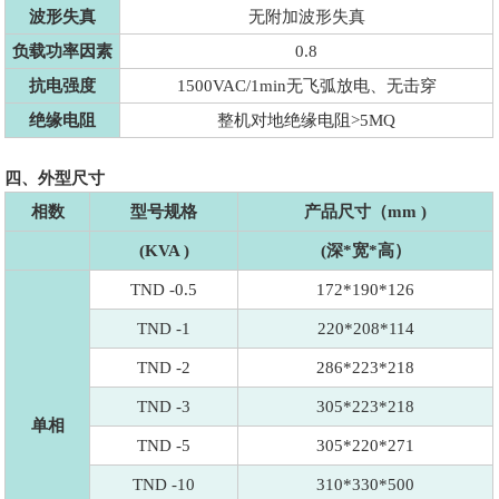
波形失真
无附加波形失真
负载功率因素
0.8
抗电强度
1500VAC/1min无飞弧放电、无击穿
绝缘电阻
整机对地绝缘电阻>5MQ
四、外型尺寸
相数
型号规格
产品尺寸（mm )
(KVA )
(深*宽*高）
TND -0.5
172*190*126
TND -1
220*208*114
TND -2
286*223*218
TND -3
305*223*218
单相
TND -5
305*220*271
TND -10
310*330*500