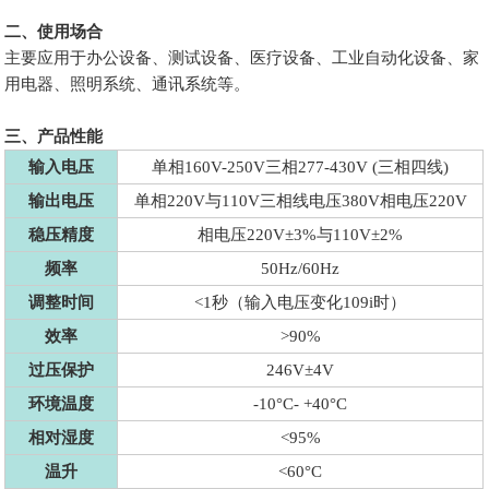
二、使用场合
主要应用于办公设备、测试设备、医疗设备、工业自动化设备、家
用电器、照明系统、通讯系统等。
三、产品性能
输入电压
单相160V-250V三相277-430V (三相四线)
输出电压
单相220V与110V三相线电压380V相电压220V
稳压精度
相电压220V±3%与110V±2%
频率
50Hz/60Hz
调整时间
<1秒（输入电压变化109i时）
效率
>90%
过压保护
246V±4V
环境温度
-10°C- +40°C
相对湿度
<95%
温升
<60°C