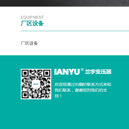
EQUIPMENT
厂区设备
厂区设备