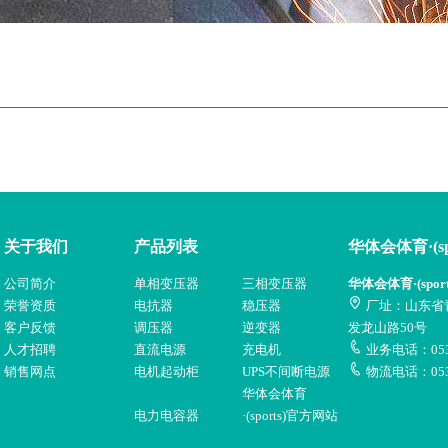
关于我们
产品列表
华体会体育·(sp
公司简介
单相变压器
三相变压器
华体会体育·(spor
荣誉资质
电抗器
稳压器
厂址：山东省
客户反馈
调压器
逆变器
发龙山路50号
人才招聘
直流电源
充电机
业务电话：0532
销售网点
电机起动柜
UPS不间断电源
物流电话：053
华体会体育
电力电容器
·(sports)官方网站