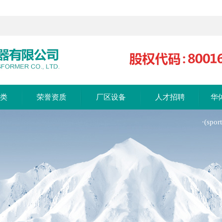
分类
荣誉资质
厂区设备
人才招聘
华
·(sp