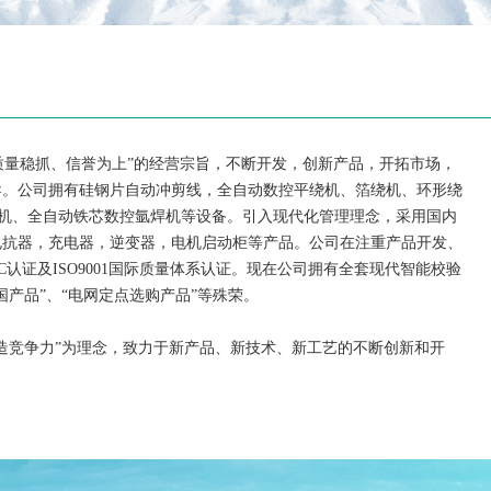
以“质量稳抓、信誉为上”的经营宗旨，不断开发，创新产品，开拓市场，
导。公司拥有硅钢片自动冲剪线，全自动数控平绕机、箔绕机、环形绕
机、全自动铁芯数控氩焊机等设备。引入现代化管理理念，采用国内
电抗器，充电器，逆变器，电机启动柜等产品。公司在注重产品开发、
认证及ISO9001国际质量体系认证。现在公司拥有全套现代智能校验
产品”、“电网定点选购产品”等殊荣。
竞争力”为理念，致力于新产品、新技术、新工艺的不断创新和开
！