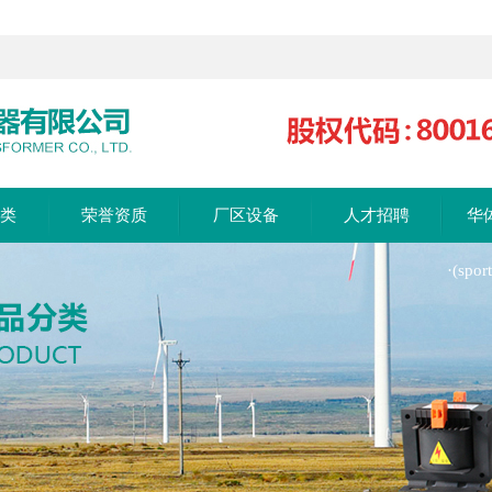
分类
荣誉资质
厂区设备
人才招聘
华
·(sp