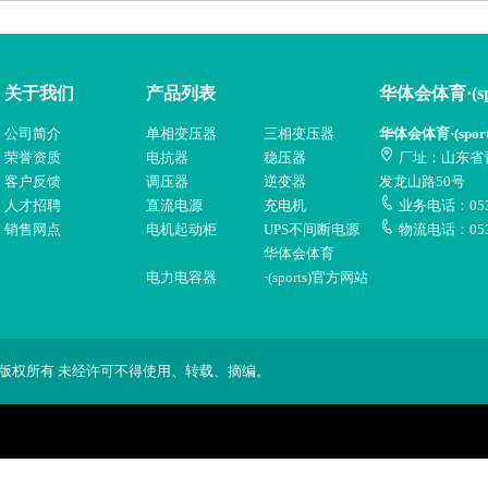
关于我们
产品列表
华体会体育·(sp
公司简介
单相变压器
三相变压器
华体会体育·(spor
荣誉资质
电抗器
稳压器
厂址：山东省
客户反馈
调压器
逆变器
发龙山路50号
人才招聘
直流电源
充电机
业务电话：0532
销售网点
电机起动柜
UPS不间断电源
物流电话：053
华体会体育
电力电容器
·(sports)官方网站
s Reserved 版权所有 未经许可不得使用、转载、摘编。