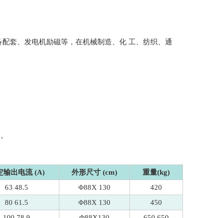
备配套、发电机励磁等，在机械制造、化 工、纺织、通
造。
输出电流 (A)
外形尺寸 (cm)
重量(kg)
63 48.5
Φ88X 130
420
80 61.5
Φ88X 130
450
100 78.9
Φ88X130
650 650