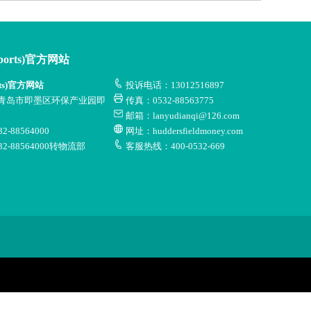
orts)官方网站
ts)官方网站
投诉电话：13012516897
青岛市即墨区环保产业园即
传真：0532-88563775
邮箱：lanyudianqi@126.com
-88564000
网址：huddersfieldmoney.com
2-88564000转物流部
客服热线：400-0532-669